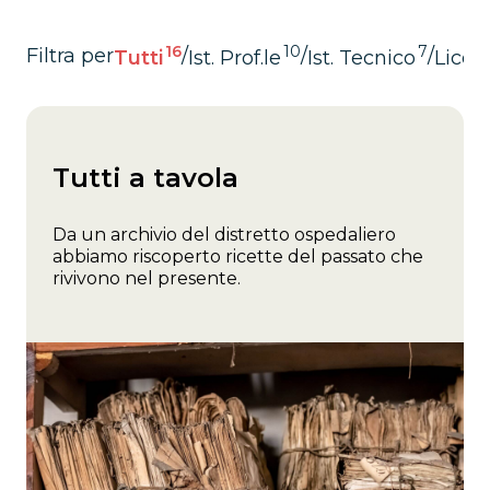
16
10
7
Filtra per
/
/
/
Tutti
Ist. Prof.le
Ist. Tecnico
Liceo 
Tutti a tavola
Da un archivio del distretto ospedaliero
abbiamo riscoperto ricette del passato che
rivivono nel presente.