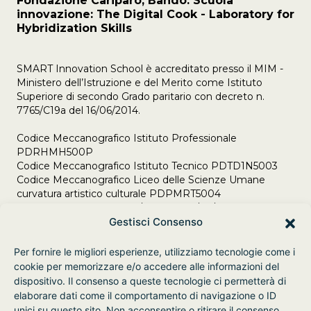
Fondazione Cariparo, Bando: Scuola
innovazione: The Digital Cook - Laboratory for
Hybridization Skills
SMART Innovation School è accreditato presso il MIM -
Ministero dell’Istruzione e del Merito come Istituto
Superiore di secondo Grado paritario con decreto n.
7765/C19a del 16/06/2014.
Codice Meccanografico Istituto Professionale
PDRHMH500P
Codice Meccanografico Istituto Tecnico PDTD1N5003
Codice Meccanografico Liceo delle Scienze Umane
curvatura artistico culturale PDPMRT5004
Adempimenti Legge 106/2021 del 23/07/2021
Gestisci Consenso
Per fornire le migliori esperienze, utilizziamo tecnologie come i
cookie per memorizzare e/o accedere alle informazioni del
dispositivo. Il consenso a queste tecnologie ci permetterà di
elaborare dati come il comportamento di navigazione o ID
unici su questo sito. Non acconsentire o ritirare il consenso