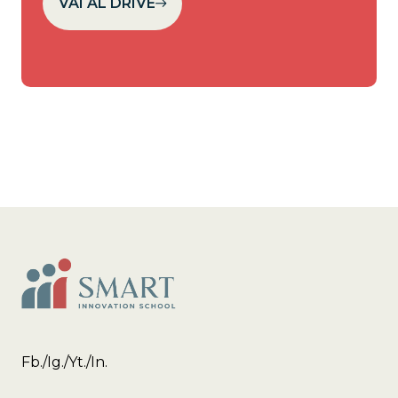
VAI AL DRIVE
Fb.
/
Ig.
/
Yt.
/
In.