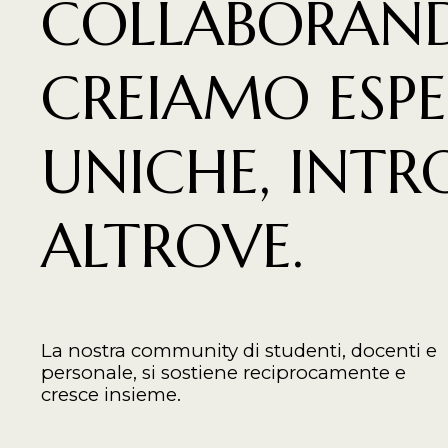
COLLABORAN
CREIAMO ESPE
UNICHE, INTR
ALTROVE.
La nostra community di studenti, docenti e
personale, si sostiene reciprocamente e
cresce insieme.