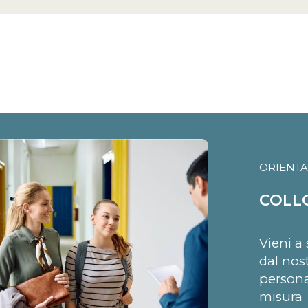
ORIENT
COLL
Vieni a 
dal nost
persona
misura