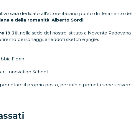
vo sarà dedicato all'attore italiano punto di riferimento d
ana e della romanità
:
Alberto Sordi
.
re 19.30
, nella sede del nostro istituto a Noventa Padovana 
copriremo personaggi, aneddoti sketch e jingle.
o
abbia Fiorin
mart Innovation School
 prenotare il proprio posto, per info e prenotazione scriv
assati