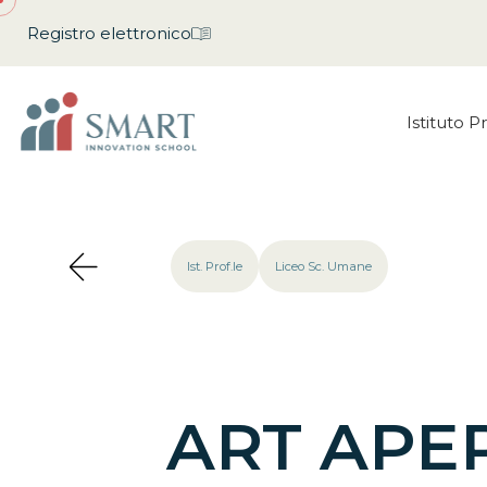
Registro elettronico
Istituto P
Ist. Prof.le
Liceo Sc. Umane
ART APERI