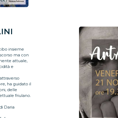
INI
cibo insieme
 scorso ma con
ente attuale,
idità e
attraverso
e, ha guidato il
ni, delle
lettuale friulano.
di Daria