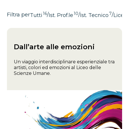
16
10
7
Filtra per
/
/
/
Tutti
Ist. Prof.le
Ist. Tecnico
Liceo 
Dall’arte alle emozioni
Un viaggio interdisciplinare esperienziale tra
artisti, colori ed emozioni al Liceo delle
Scienze Umane.